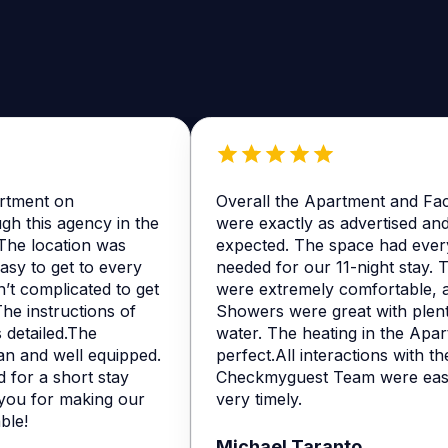
ment on
Overall the Apartment and Facilit
this agency in the
were exactly as advertised and
he location was
expected. The space had everyt
y to get to every
needed for our 11-night stay. Th
 complicated to get
were extremely comfortable, and
 instructions of
Showers were great with plenty 
etailed.The
water. The heating in the Apart
and well equipped.
perfect.All interactions with the
or a short stay
Checkmyguest Team were easy 
u for making our
very timely.
e!
Michael Taranto