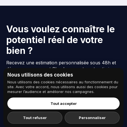
Vous voulez connaître le
potentiel réel de votre
bien ?
Recevez une estimation personnalisée sous 48h et
découvrez comment Checkmyguest peut optimiser
Nous utilisons des cookies
vos revenus Airbnb.
Nous utilisons des cookies nécessaires au fonctionnement du
Sans engagement · Réponse sous 48h · Estimation
site. Avec votre accord, nous utilisons aussi des cookies pour
personnalisée.
mesurer l’audience et améliorer nos campagnes.
Tout accepter
Recevoir mon estimation
Parler à un expert
Tout refuser
Personnaliser